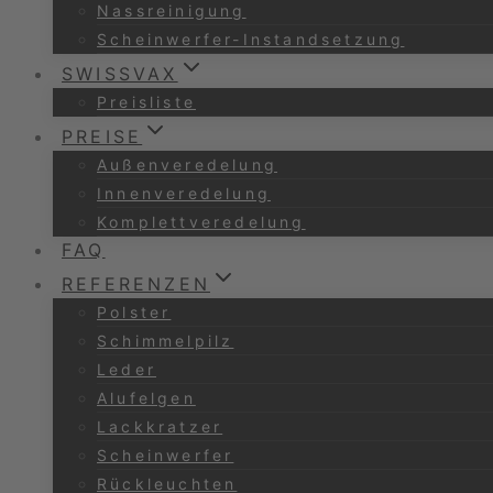
Nassreinigung
Scheinwerfer-Instandsetzung
SWISSVAX
Preisliste
PREISE
Außenveredelung
Innenveredelung
Komplettveredelung
FAQ
REFERENZEN
Polster
Schimmelpilz
Leder
Alufelgen
Lackkratzer
Scheinwerfer
Rückleuchten