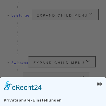
Zertifizierungen
Kundenzitate
Leistungen
EXPAND CHILD MENU
Unser Angebot
Oldtimer- & Youngtimer-Pflege
Verkaufs- & Leasingaufbereitung
Nanoversiegelung
Arbeitsbeispiele
Fahrzeugpflege
Nassreinigung
Scheinwerfer-Instandsetzung
Swissvax
EXPAND CHILD MENU
Preisliste
Preise
EXPAND CHILD MENU
Außenveredelung
Innenveredelung
Komplettveredelung
FAQ