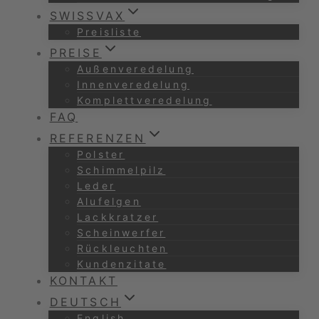
SWISSVAX
Preisliste
PREISE
Außenveredelung
Innenveredelung
Komplettveredelung
FAQ
REFERENZEN
Polster
Schimmelpilz
Leder
Alufelgen
Lackkratzer
Scheinwerfer
Rückleuchten
Kundenzitate
KONTAKT
DEUTSCH
English