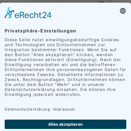
Preise
EXPAND CHILD MENU
Außenveredelung
Innenveredelung
Komplettveredelung
FAQ
Referenzen
EXPAND CHILD MENU
Polster
Schimmelpilz
Leder
Alufelgen
Lackkratzer
Scheinwerfer
Rückleuchten
Kundenzitate
Kontakt
Deutsch
EXPAND CHILD MENU
English