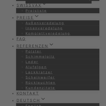
SWISSVAX
Preisliste
PREISE
Außenveredelung
Innenveredelung
Komplettveredelung
FAQ
REFERENZEN
Polster
Schimmelpilz
Leder
Alufelgen
Lackkratzer
Scheinwerfer
Rückleuchten
Kundenzitate
KONTAKT
DEUTSCH
English