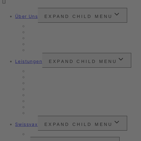
Über Uns
EXPAND CHILD MENU
Snounou
Unsere Philosophie
Unser Anspruch
Zertifizierungen
Kundenzitate
Leistungen
EXPAND CHILD MENU
Unser Angebot
Oldtimer- & Youngtimer-Pflege
Verkaufs- & Leasingaufbereitung
Nanoversiegelung
Arbeitsbeispiele
Fahrzeugpflege
Nassreinigung
Scheinwerfer-Instandsetzung
Swissvax
EXPAND CHILD MENU
Preisliste