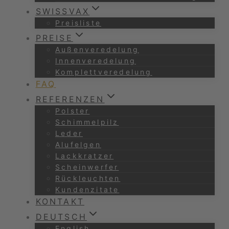
SWISSVAX
Preisliste
PREISE
Außenveredelung
Innenveredelung
Komplettveredelung
FAQ
REFERENZEN
Polster
Schimmelpilz
Leder
Alufelgen
Lackkratzer
Scheinwerfer
Rückleuchten
Kundenzitate
KONTAKT
DEUTSCH
English