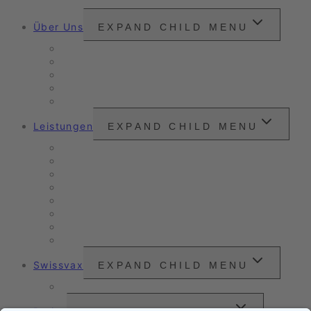
Über Uns
EXPAND CHILD MENU
Snounou
Unsere Philosophie
Unser Anspruch
Zertifizierungen
Kundenzitate
Leistungen
EXPAND CHILD MENU
Unser Angebot
Oldtimer- & Youngtimer-Pflege
Verkaufs- & Leasingaufbereitung
Nanoversiegelung
Arbeitsbeispiele
Fahrzeugpflege
Nassreinigung
Scheinwerfer-Instandsetzung
Swissvax
EXPAND CHILD MENU
Preisliste