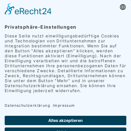
Preise
EXPAND CHILD MENU
Außenveredelung
Innenveredelung
Komplettveredelung
FAQ
Referenzen
EXPAND CHILD MENU
Polster
Schimmelpilz
Leder
Alufelgen
Lackkratzer
Scheinwerfer
Rückleuchten
Kundenzitate
Kontakt
Deutsch
EXPAND CHILD MENU
English