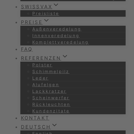
SWISSVAX
Preisliste
PREISE
Außenveredelung
Innenveredelung
Komplettveredelung
FAQ
REFERENZEN
Polster
Schimmelpilz
Leder
Alufelgen
Lackkratzer
Scheinwerfer
Rückleuchten
Kundenzitate
KONTAKT
DEUTSCH
English