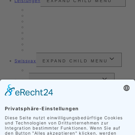
Leistungen
EXPAND CHILD MENU
Unser Angebot
Oldtimer- & Youngtimer-Pflege
Verkaufs- & Leasingaufbereitung
Nanoversiegelung
Arbeitsbeispiele
Fahrzeugpflege
Nassreinigung
Scheinwerfer-Instandsetzung
Swissvax
EXPAND CHILD MENU
Preisliste
Preise
EXPAND CHILD MENU
Außenveredelung
Innenveredelung
Komplettveredelung
FAQ
Referenzen
EXPAND CHILD MENU
Polster
Schimmelpilz