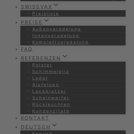
SWISSVAX
Preisliste
PREISE
Außenveredelung
Innenveredelung
Komplettveredelung
FAQ
REFERENZEN
Polster
Schimmelpilz
Leder
Alufelgen
Lackkratzer
Scheinwerfer
Rückleuchten
Kundenzitate
KONTAKT
DEUTSCH
English