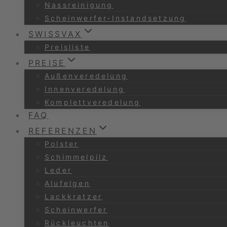
Nassreinigung
Scheinwerfer-Instandsetzung
SWISSVAX
Preisliste
PREISE
Außenveredelung
Innenveredelung
Komplettveredelung
FAQ
REFERENZEN
Polster
Schimmelpilz
Leder
Alufelgen
Lackkratzer
Scheinwerfer
Rückleuchten