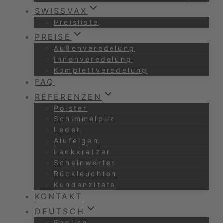
SWISSVAX
Preisliste
PREISE
Außenveredelung
Innenveredelung
Komplettveredelung
FAQ
REFERENZEN
Polster
Schimmelpilz
Leder
Alufelgen
Lackkratzer
Scheinwerfer
Rückleuchten
Kundenzitate
KONTAKT
DEUTSCH
English