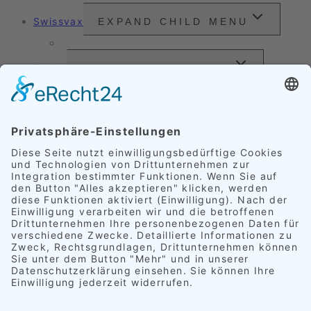
Swissvax
EXPAND CHILD MENU
Preisliste
Preise
EXPAND CHILD MENU
Außenveredelung
Innenveredelung
Komplettveredelung
FAQ
Referenzen
EXPAND CHILD MENU
Polster
Schimmelpilz
Leder
Alufelgen
Lackkratzer
Scheinwerfer
Rückleuchten
Kundenzitate
Kontakt
Deutsch
EXPAND CHILD MENU