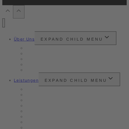
Über Uns
EXPAND CHILD MENU
Snounou
Unsere Philosophie
Unser Anspruch
Zertifizierungen
Kundenzitate
Leistungen
EXPAND CHILD MENU
Unser Angebot
Oldtimer- & Youngtimer-Pflege
Verkaufs- & Leasingaufbereitung
Nanoversiegelung
Arbeitsbeispiele
Fahrzeugpflege
Nassreinigung
Scheinwerfer-Instandsetzung