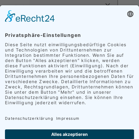
Preise
EXPAND CHILD MENU
Außenveredelung
Innenveredelung
Komplettveredelung
FAQ
Referenzen
EXPAND CHILD MENU
Polster
Schimmelpilz
Leder
Alufelgen
Lackkratzer
Scheinwerfer
Rückleuchten
Kundenzitate
Kontakt
Deutsch
EXPAND CHILD MENU
English