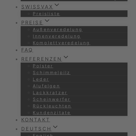
SWISSVAX
Preisliste
PREISE
Außenveredelung
Innenveredelung
Komplettveredelung
FAQ
REFERENZEN
Polster
Schimmelpilz
Leder
Alufelgen
Lackkratzer
Scheinwerfer
Rückleuchten
Kundenzitate
KONTAKT
DEUTSCH
English