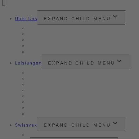
Über Uns
EXPAND CHILD MENU
Snounou
Unsere Philosophie
Unser Anspruch
Zertifizierungen
Kundenzitate
Leistungen
EXPAND CHILD MENU
Unser Angebot
Oldtimer- & Youngtimer-Pflege
Verkaufs- & Leasingaufbereitung
Nanoversiegelung
Arbeitsbeispiele
Fahrzeugpflege
Nassreinigung
Scheinwerfer-Instandsetzung
Swissvax
EXPAND CHILD MENU
Preisliste