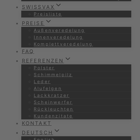
SWISSVAX
Preisliste
PREISE
Außenveredelung
Innenveredelung
Komplettveredelung
FAQ
REFERENZEN
Polster
Schimmelpilz
Leder
Alufelgen
Lackkratzer
Scheinwerfer
Rückleuchten
Kundenzitate
KONTAKT
DEUTSCH
English