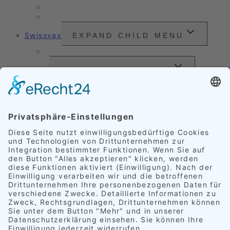
Nassreinigung
Scheinwerfer-Instandsetzung
Swissvax
EXPAND CHILD MENU
Preisliste
Preise
EXPAND CHILD MENU
Außenveredelung
Innenveredelung
Komplettveredelung
FAQ
Referenzen
EXPAND CHILD MENU
Polster
Schimmelpilz
Leder
Alufelgen
Lackkratzer
Scheinwerfer
Rückleuchten
Kundenzitate
Kontakt