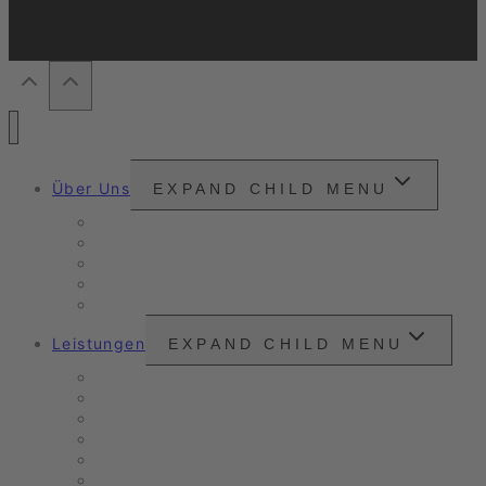
Über Uns
EXPAND CHILD MENU
Snounou
Unsere Philosophie
Unser Anspruch
Zertifizierungen
Kundenzitate
Leistungen
EXPAND CHILD MENU
Unser Angebot
Oldtimer- & Youngtimer-Pflege
Verkaufs- & Leasingaufbereitung
Nanoversiegelung
Arbeitsbeispiele
Fahrzeugpflege