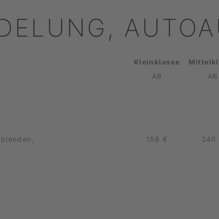
DELUNG, AUTOA
Kleinklasse
Mittelk
AB
AB
nblenden,
158 €
240