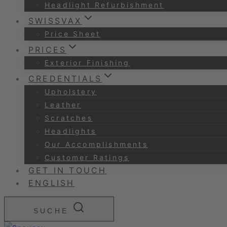
Headlight Refurbishment
SWISSVAX
Price Sheet
PRICES
Exterior Finishing
CREDENTIALS
Upholstery
Leather
Scratches
Headlights
Our Accomplishments
Customer Ratings
GET IN TOUCH
ENGLISH
SUCHE