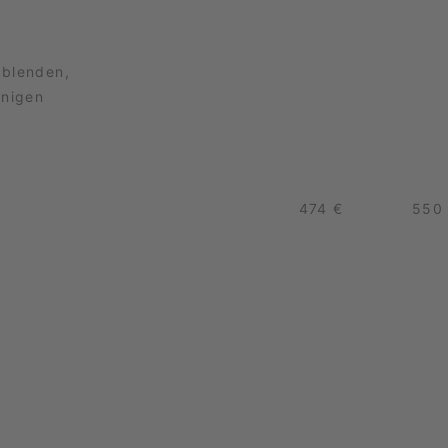
nblenden,
inigen
474 €
550