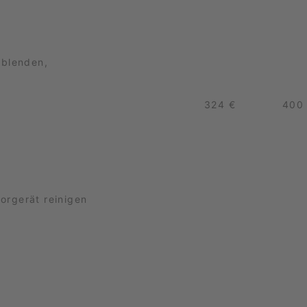
nblenden,
324 €
400
dorgerät reinigen